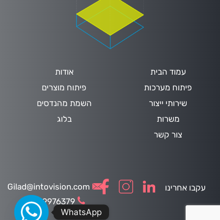
עמוד הבית
אודות
פיתוח מערכות
פיתוח מוצרים
שירותי ייצור
השמת מהנדסים
משרות
בלוג
צור קשר
HE
077-9976379
Gilad@intovision.com
עקבו אחרינו
Gilad@intovision.com
077-9976379
WhatsApp