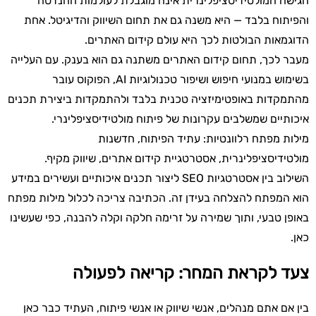
הגישה המולטידיסציפלינרית אינה מוגבלת לעולמות ההנדסה
והפיתוח בלבד — היא משנה גם את תחום השיווק והדיגיטל. אחת
הדוגמאות הבולטות לכך היא עולם קידום האתרים.
מעבר לכך, תחום קידום האתרים משתנה גם הוא בענק. עם העלייה
בשימוש במנועי חיפוש ושיפור טכנולוגיות AI, הפוקוס עובר
מהתמקדות באופטימיזציה טכנית בלבד ולהתמקדות ביצירת תכנים
איכותיים שמשלבים עקרונות של פיתוח מולטידיסציפלינרי.
מילות מפתח רלוונטיות: עתיד הפיתוח, חדשנות
מולטידיסציפלינרית, אסטרטגיית קידום אתרים, שיווק מקיף.
השילוב בין אסטרטגיות SEO ליצור תכנים איכותיים ועשירים במידע
הוא המפתח להצלחה בעידן זה. הכתיבה צריכה לכלול מילות מפתח
באופן טבעי, ותוך שמירה על זרימה חלקה וקלה להבנה, כפי שעשינו
כאן.
צעד לקראת המחר: קריאה לפעולה
בין אם אתם מנהלים, אנשי שיווק או אנשי פיתוח, העתיד כבר כאן