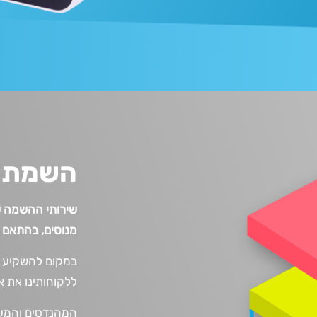
השמת ע
שירותי ההשמה ש
מנוסים
,
בהתאם ל
במקום להשקיע ז
ללקוחותינו
את אי
המהנדסים והמעצב