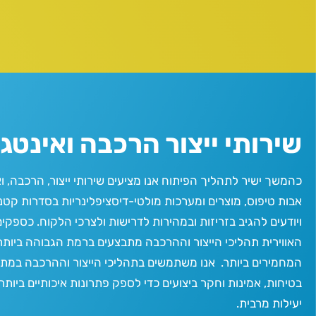
שירותי ייצור הרכבה ואינטג
כהמשך
ישיר
לתהליך הפיתוח אנו מציעים
שירותי ייצור, הרכבה, 
אבות טיפוס, מוצרים
ו
מערכות מולטי-דיסציפלינריות
בסדרות קטנות
ויודעים
להגיב בזריזות ובמהירות לדרישות ולצרכי הלקוח.
כספקים
האווירית תהליכי הייצור
וההרכבה מתבצעים
ברמת הגבוהה ביותר
המ
חמירים ביותר.
אנו מ
שתמשים
בתהלי
כי
הייצור ו
ההרכבה
במתוד
בטיחות
,
אמינות
וחקר ביצועים
כדי לספק פתרונות איכותיים ביותר 
יעילות
מרבית
.