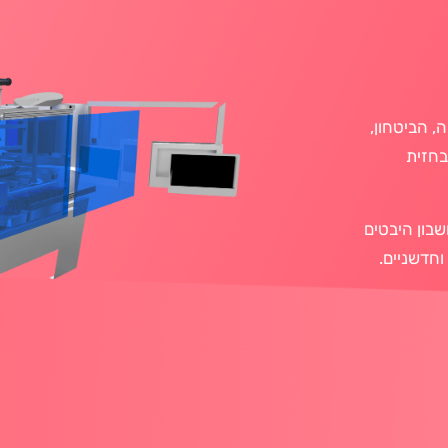
ה, הב
י
טחון,
בחזית
בון היבטים
וחדשניים.