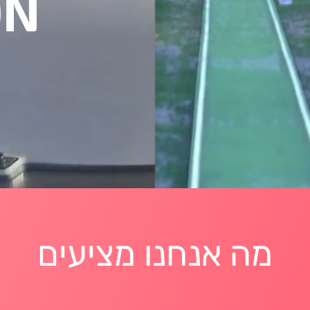
מ
ה
א
נ
ח
נ
ו
מ
צ
י
ע
י
ם